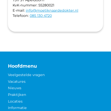
7311 ST Apeldoorn
KvK-nummer: 55280021
E-mail:
info@moetiknaardedokter.nl
Telefoon:
085 130 4720
Hoofdmenu
Veelgestelde vragen
Vacatures
Nieuws
Praktijken
Locaties
Informatie