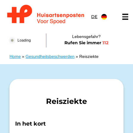
Zum Inhalt springen
DE
Huisartsenposten Amsterdam
Lebensgefahr?
Loading
Rufen Sie immer
112
Home
»
Gesundheitsbeschwerden
»
Reisziekte
Reisziekte
In het kort