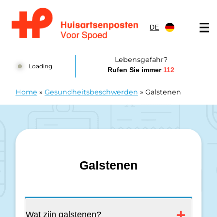
Zum Inhalt springen
DE
Huisartsenposten Amsterdam
Lebensgefahr?
Loading
Rufen Sie immer
112
Home
»
Gesundheitsbeschwerden
»
Galstenen
Galstenen
Wat zijn galstenen?